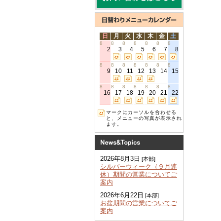
日
月
火
水
木
金
土
8
8
8
8
8
8
8
2
3
4
5
6
7
8
8
8
8
8
8
8
8
9
10
11
12
13
14
15
8
8
8
8
8
8
8
16
17
18
19
20
21
22
マークにカーソルを合わせる
と、メニューの写真が表示され
ます。
2026年8月3日
[本部]
シルバーウィーク（９月連
休）期間の営業についてご
案内
2026年6月22日
[本部]
お盆期間の営業についてご
案内