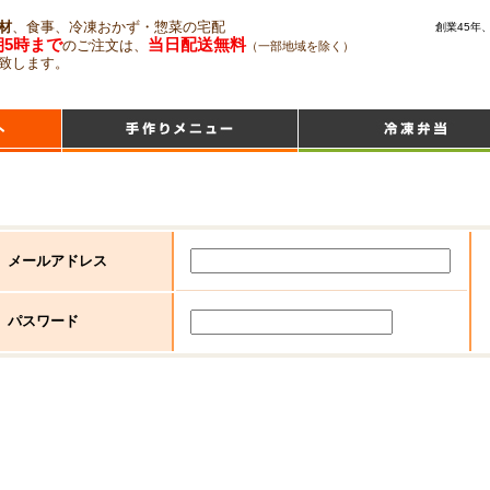
材
、食事、冷凍おかず・惣菜の宅配
創業45年
朝5時まで
当日配送無料
のご注文は、
（一部地域を除く）
致します。
メールアドレス
パスワード