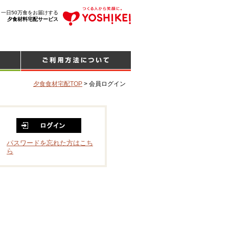
、一日50万食をお届けする
夕食材料宅配サービス
夕食食材宅配TOP
>
会員ログイン
パスワードを忘れた方はこち
ら