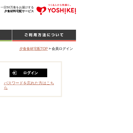
、一日50万食をお届けする
夕食材料宅配サービス
夕食食材宅配TOP
>
会員ログイン
パスワードを忘れた方はこち
ら