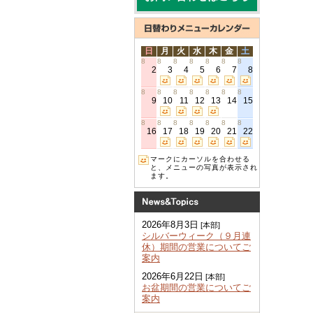
日
月
火
水
木
金
土
8
8
8
8
8
8
8
2
3
4
5
6
7
8
8
8
8
8
8
8
8
9
10
11
12
13
14
15
8
8
8
8
8
8
8
16
17
18
19
20
21
22
マークにカーソルを合わせる
と、メニューの写真が表示され
ます。
2026年8月3日
[本部]
シルバーウィーク（９月連
休）期間の営業についてご
案内
2026年6月22日
[本部]
お盆期間の営業についてご
案内