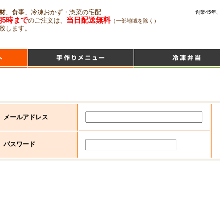
材
、食事、冷凍おかず・惣菜の宅配
創業45年
朝5時まで
当日配送無料
のご注文は、
（一部地域を除く）
致します。
メールアドレス
パスワード