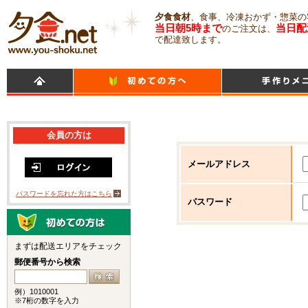
夕食食材
、食事、冷凍おかず・惣菜の
当日朝5時まで
当日配
のご注文は、
で配達致します。
会員の方は
メールアドレス
パスワードを忘れた方はこちら
パスワード
まずは配送エリアをチェック
郵便番号から検索
例）1010001
※7桁の数字を入力