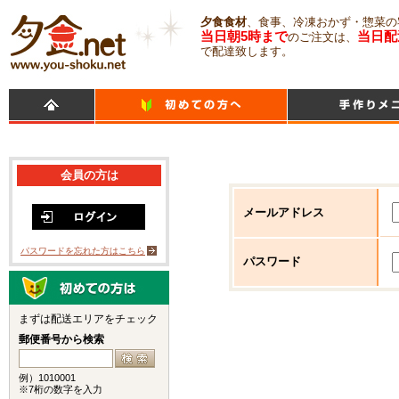
夕食食材
、食事、冷凍おかず・惣菜の
当日朝5時まで
当日配
のご注文は、
で配達致します。
会員の方は
メールアドレス
パスワードを忘れた方はこちら
パスワード
まずは配送エリアをチェック
郵便番号から検索
例）1010001
※7桁の数字を入力