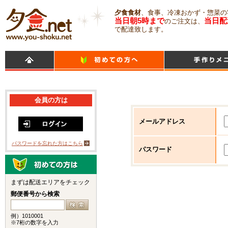
夕食食材
、食事、冷凍おかず・惣菜の
当日朝5時まで
当日配
のご注文は、
で配達致します。
会員の方は
メールアドレス
パスワードを忘れた方はこちら
パスワード
まずは配送エリアをチェック
郵便番号から検索
例）1010001
※7桁の数字を入力