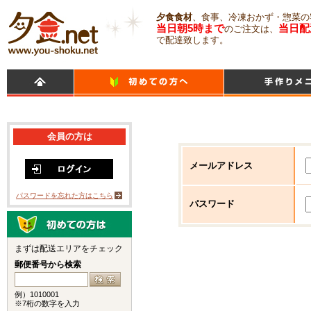
夕食食材
、食事、冷凍おかず・惣菜の
当日朝5時まで
当日配
のご注文は、
で配達致します。
会員の方は
メールアドレス
パスワードを忘れた方はこちら
パスワード
まずは配送エリアをチェック
郵便番号から検索
例）1010001
※7桁の数字を入力