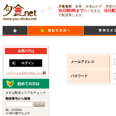
夕食食材
、食事、冷凍おかず・惣菜の
当日朝5時まで
当日配
のご注文は、
で配達致します。
会員の方は
メールアドレス
パスワードを忘れた方はこちら
パスワード
まずは配送エリアをチェック
郵便番号から検索
例）1010001
※7桁の数字を入力