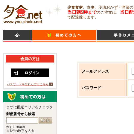
夕食食材
、食事、冷凍おかず・惣菜の
当日朝5時まで
当日配
のご注文は、
で配達致します。
会員の方は
メールアドレス
パスワードを忘れた方はこちら
パスワード
まずは配送エリアをチェック
郵便番号から検索
例）1010001
※7桁の数字を入力