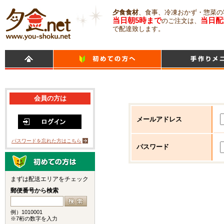
夕食食材
、食事、冷凍おかず・惣菜の
当日朝5時まで
当日配
のご注文は、
で配達致します。
会員の方は
メールアドレス
パスワードを忘れた方はこちら
パスワード
まずは配送エリアをチェック
郵便番号から検索
例）1010001
※7桁の数字を入力