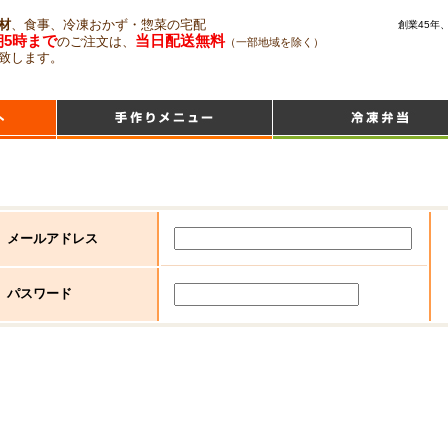
材
、食事、冷凍おかず・惣菜の宅配
創業45年
朝5時まで
当日配送無料
のご注文は、
（一部地域を除く）
致します。
メールアドレス
パスワード