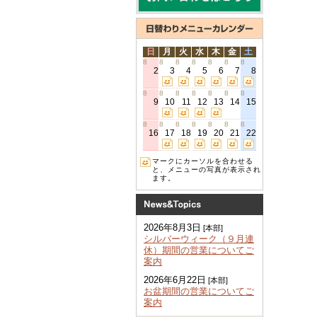
日
月
火
水
木
金
土
8
8
8
8
8
8
8
2
3
4
5
6
7
8
8
8
8
8
8
8
8
9
10
11
12
13
14
15
8
8
8
8
8
8
8
16
17
18
19
20
21
22
マークにカーソルを合わせる
と、メニューの写真が表示され
ます。
2026年8月3日
[本部]
シルバーウィーク（９月連
休）期間の営業についてご
案内
2026年6月22日
[本部]
お盆期間の営業についてご
案内