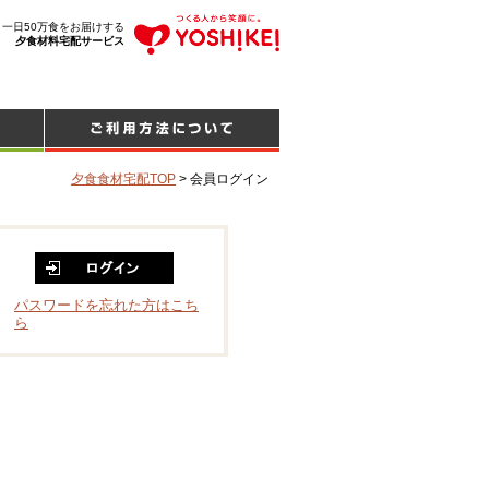
、一日50万食をお届けする
夕食材料宅配サービス
夕食食材宅配TOP
>
会員ログイン
パスワードを忘れた方はこち
ら