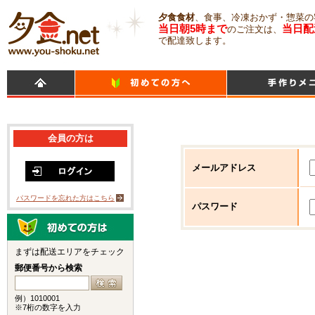
夕食食材
、食事、冷凍おかず・惣菜の
当日朝5時まで
当日配
のご注文は、
で配達致します。
会員の方は
メールアドレス
パスワードを忘れた方はこちら
パスワード
まずは配送エリアをチェック
郵便番号から検索
例）1010001
※7桁の数字を入力