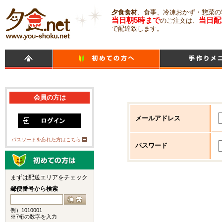
夕食食材
、食事、冷凍おかず・惣菜の
当日朝5時まで
当日配
のご注文は、
で配達致します。
会員の方は
メールアドレス
パスワードを忘れた方はこちら
パスワード
まずは配送エリアをチェック
郵便番号から検索
例）1010001
※7桁の数字を入力