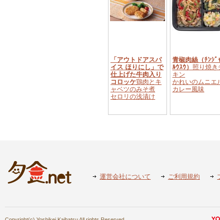
「アウトドアスパ
青椒肉絲（ﾁﾝｼﾞ
イス ほりにし」で
ﾙｳｽｳ）
照り焼き
仕上げた牛肉入り
キン
コロッケ
鶏肉とキ
かれいのムニエ
ャベツのみそ煮
カレー風味
セロリの浅漬け
運営会社について
ご利用規約
Copyright(c) Yoshikei Kaihatsu All rights Reserved.