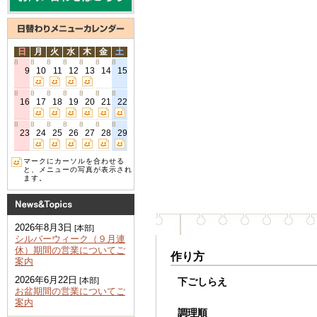
日
月
火
水
木
金
土
8
8
8
8
8
8
8
9
10
11
12
13
14
15
8
8
8
8
8
8
8
16
17
18
19
20
21
22
8
8
8
8
8
8
8
23
24
25
26
27
28
29
マークにカーソルを合わせる
と、メニューの写真が表示され
ます。
2026年8月3日
[本部]
シルバーウィーク（９月連
休）期間の営業についてご
作り方
案内
2026年6月22日
下ごしらえ
[本部]
お盆期間の営業についてご
案内
調理順