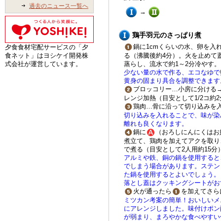
過去のニュース一覧へ
→
鶏手羽元のさっぱり煮
鍋に1cmくらいの水、卵を入
夕食食材宅配サービスの「夕
る（沸騰後約4分）。火を止めて蓋
食ネット」はヨシケイ開発株
蒸らし、流水で約1～2分冷やす。
式会社が運営しています。
少ない量の水で作る、エコなゆで
黄身の固まり具合を調整できます
ブロッコリー…小房に分ける
レンジ加熱（目安として1/2コ約2
鶏肉…骨に沿って切り込みを
切り込みを入れることで、味が染
離れも良くなります。
鍋に
（おろしにんにくはお
煮立て、鶏肉を加えてアクを取り
で煮る（目安として2人用約15分
アルミや鉄、銅の鍋を使用すると
でしまう場合があります。ステン
た鍋を使用するとよいでしょう。
落とし蓋はクッキングシートがお
火が通ったら
を加えてさら
ミツカン考案の簡単！おいしいメ
にアレンジしました。味付けポン
が弱まり、まろやかな食べやすい