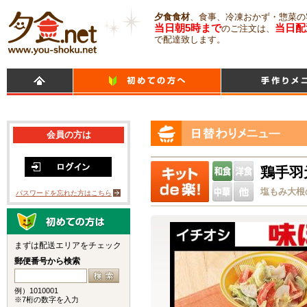
夕食食材
、食事、冷凍おかず・惣菜の
当日朝5時まで
当日配
のご注文は、
で配達致します。
会員の方は
鶏手羽
塩もみ大根
パスワードを忘れた方はこちら
まずは配送エリアをチェック
郵便番号から検索
例）1010001
※7桁の数字を入力