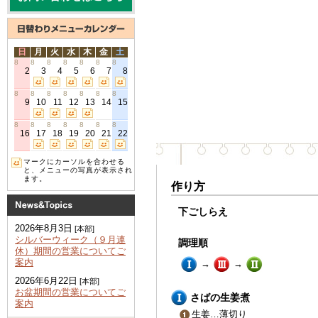
日
月
火
水
木
金
土
8
8
8
8
8
8
8
2
3
4
5
6
7
8
8
8
8
8
8
8
8
9
10
11
12
13
14
15
8
8
8
8
8
8
8
16
17
18
19
20
21
22
マークにカーソルを合わせる
と、メニューの写真が表示され
ます。
作り方
下ごしらえ
2026年8月3日
[本部]
シルバーウィーク（９月連
調理順
休）期間の営業についてご
案内
→
→
2026年6月22日
[本部]
お盆期間の営業についてご
さばの生姜煮
案内
生姜…薄切り