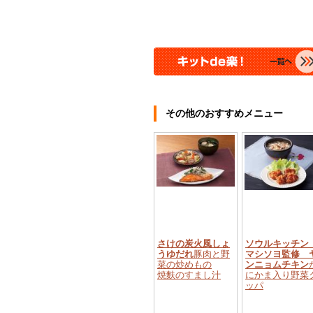
その他のおすすめメニュー
さけの炭火風しょ
ソウルキッチ
うゆだれ
豚肉と野
マシソヨ監修 
菜の炒めもの
ンニョムチキン
焼麩のすまし汁
にかま入り野菜
ッパ