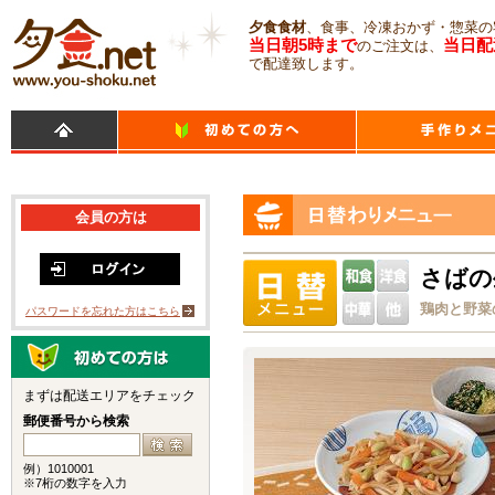
夕食食材
、食事、冷凍おかず・惣菜の
当日朝5時まで
当日配
のご注文は、
で配達致します。
会員の方は
さばの
鶏肉と野菜
パスワードを忘れた方はこちら
まずは配送エリアをチェック
郵便番号から検索
例）1010001
※7桁の数字を入力