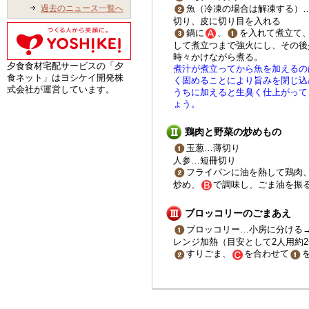
魚（冷凍の場合は解凍する）
過去のニュース一覧へ
切り、皮に切り目を入れる
鍋に
、
を入れて煮立て
して煮立つまで強火にし、その後
時々かけながら煮る。
夕食食材宅配サービスの「夕
煮汁が煮立ってから魚を加えるの
食ネット」はヨシケイ開発株
く固めることにより旨みを閉じ込
式会社が運営しています。
うちに加えると生臭く仕上がって
ょう。
鶏肉と野菜の炒めもの
玉葱…薄切り
人参…短冊切り
フライパンに油を熱して鶏肉
炒め、
で調味し、ごま油を振
ブロッコリーのごまあえ
ブロッコリー…小房に分ける
レンジ加熱（目安として2人用約
すりごま、
を合わせて