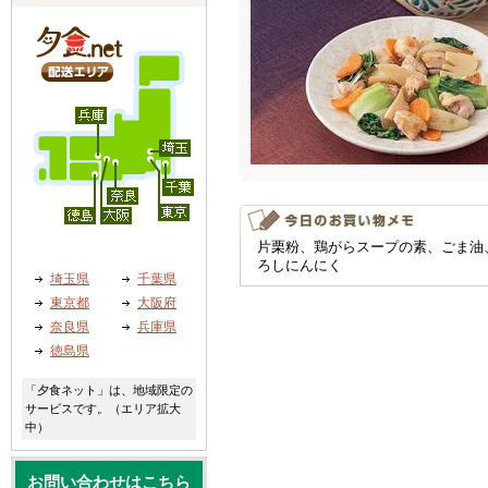
片栗粉、鶏がらスープの素、ごま油
ろしにんにく
埼玉県
千葉県
東京都
大阪府
奈良県
兵庫県
徳島県
「夕食ネット」は、地域限定の
サービスです。（エリア拡大
中）
お問い合わせはこちら