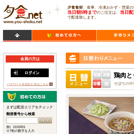
夕食食材
、食事、冷凍おかず・惣菜の
当日朝5時まで
当日配
のご注文は、
で配達致します。
会員の方は
鶏肉と
そぼろの中
パスワードを忘れた方はこちら
まずは配送エリアをチェック
郵便番号から検索
例）1010001
※7桁の数字を入力