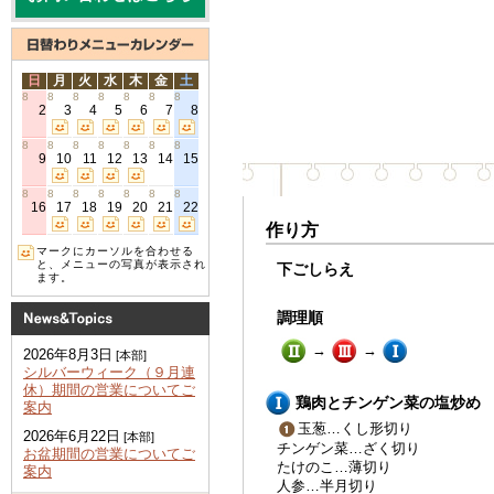
日
月
火
水
木
金
土
8
8
8
8
8
8
8
2
3
4
5
6
7
8
8
8
8
8
8
8
8
9
10
11
12
13
14
15
8
8
8
8
8
8
8
16
17
18
19
20
21
22
作り方
マークにカーソルを合わせる
と、メニューの写真が表示され
下ごしらえ
ます。
調理順
→
→
2026年8月3日
[本部]
シルバーウィーク（９月連
休）期間の営業についてご
鶏肉とチンゲン菜の塩炒め
案内
玉葱…くし形切り
2026年6月22日
[本部]
チンゲン菜…ざく切り
お盆期間の営業についてご
たけのこ…薄切り
案内
人参…半月切り