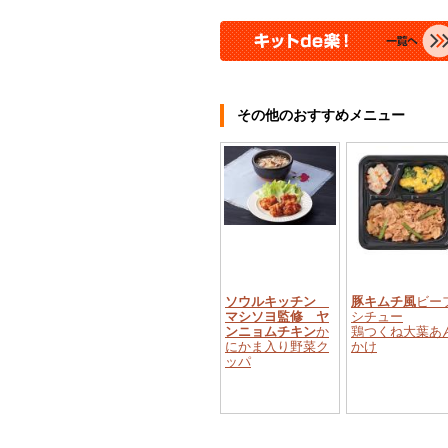
その他のおすすめメニュー
ソウルキッチン
豚キムチ風
ビー
マシソヨ監修 ヤ
シチュー
ンニョムチキン
か
鶏つくね大葉あ
にかま入り野菜ク
かけ
ッパ