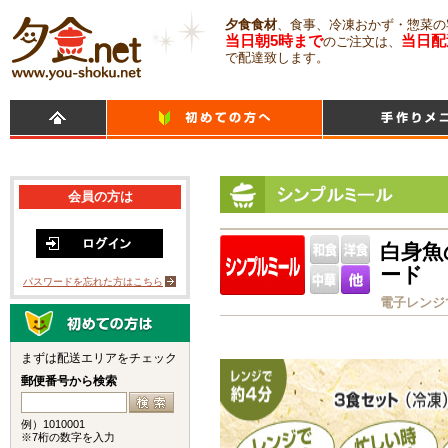
夕食食材
、食事、冷凍おかず・惣菜の
当日朝5時まで
当日配
のご注文は、
で配達致します。
会員の方は
白身魚
ード
パスワードを忘れた方はこちら
電子レンジ
まずは配送エリアをチェック
郵便番号から検索
例）1010001
※7桁の数字を入力