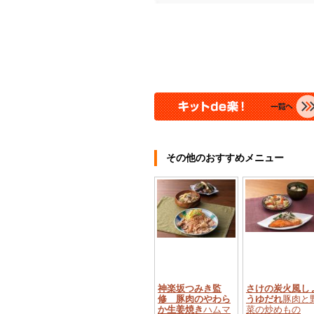
その他のおすすめメニュー
神楽坂つみき監
さけの炭火風し
修 豚肉のやわら
うゆだれ
豚肉と
か生姜焼き
ハムマ
菜の炒めもの