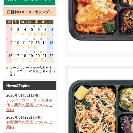
日
月
火
水
木
金
土
8
8
8
8
8
8
8
2
3
4
5
6
7
8
8
8
8
8
8
8
8
9
10
11
12
13
14
15
8
8
8
8
8
8
8
16
17
18
19
20
21
22
マークにカーソルを合わせる
と、メニューの写真が表示され
ます。
2026年8月3日
[本部]
シルバーウィーク（９月連
休）期間の営業についてご
案内
2026年6月22日
[本部]
お盆期間の営業についてご
案内