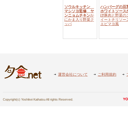
ソウルキッチン
ハンバーグの豆
マシソヨ監修 ヤ
ホワイトソース
ンニョムチキン
か
け
豚肉と野菜の
にかま入り野菜ク
イートチリソー
ッパ
エビマヨ風
運営会社について
ご利用規約
Copyright(c) Yoshikei Kaihatsu All rights Reserved.