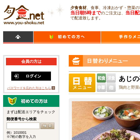
夕食食材
、食事、冷凍おかず・惣菜の
当日朝5時まで
当日配
のご注文は、
で配達致します。
会員の方は
あじの
鶏肉と野菜
パスワードを忘れた方はこちら
まずは配送エリアをチェック
郵便番号から検索
例）1010001
※7桁の数字を入力