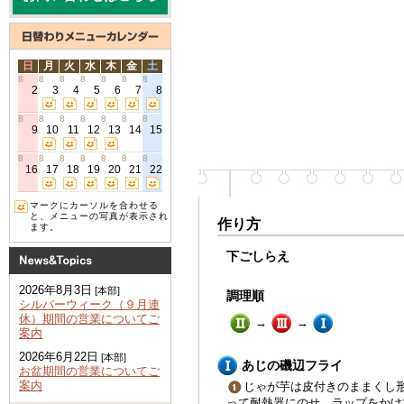
日
月
火
水
木
金
土
8
8
8
8
8
8
8
2
3
4
5
6
7
8
8
8
8
8
8
8
8
9
10
11
12
13
14
15
8
8
8
8
8
8
8
16
17
18
19
20
21
22
マークにカーソルを合わせる
と、メニューの写真が表示され
作り方
ます。
下ごしらえ
2026年8月3日
[本部]
調理順
シルバーウィーク（９月連
休）期間の営業についてご
→
→
案内
2026年6月22日
[本部]
あじの磯辺フライ
お盆期間の営業についてご
案内
じゃが芋は皮付きのままくし
って耐熱器にのせ、ラップをかけ