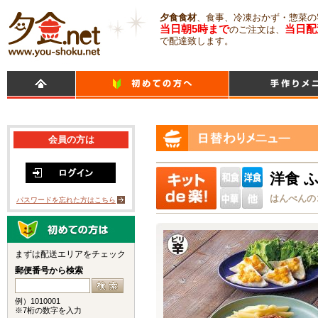
夕食食材
、食事、冷凍おかず・惣菜の
当日朝5時まで
当日配
のご注文は、
で配達致します。
会員の方は
洋食 
はんぺんの
パスワードを忘れた方はこちら
まずは配送エリアをチェック
郵便番号から検索
例）1010001
※7桁の数字を入力