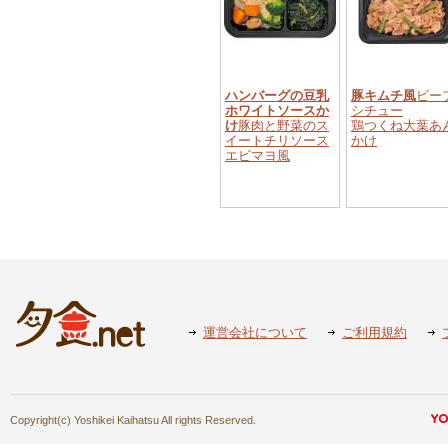
ハンバーグの豆乳
豚キムチ風
ビー
ホワイトソースか
シチュー
け
豚肉と野菜のス
鶏つくね大葉あ
イートチリソース
かけ
エビマヨ風
運営会社について
ご利用規約
Copyright(c) Yoshikei Kaihatsu All rights Reserved.