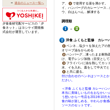
過去のニュース一覧へ
ア、
で使用する湯を沸かす。
イ、ハンバーグのカレーソース…
ウ、白はんぺん…解凍する
調理順
夕食食材宅配サービスの「夕
食ネット」はヨシケイ開発株
→
式会社が運営しています。
洋食 ふくもと監修 カレー
ペンネ…塩少々を加えたアの熱
オリーブ油をからめる
ハンバーグ…凍ったまま耐熱
け、電子レンジ加熱（目安として
フライパンに油を熱してカッ
水、イを入れ、蓋をして中火でと
と共に盛る。
付け合わせのペンネはソースとか
ださい。
＜洋食 ふくもと監修 カレーハン
本当に美味しいものをおなかいっ
う想いから一号店を2011年10
食の味が楽しめる、やわらか食感
ソースのセットです。