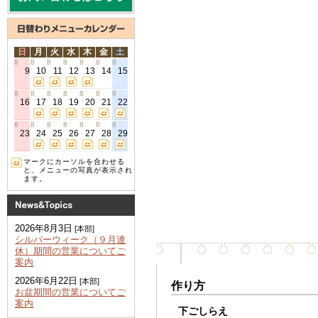
日
月
火
水
木
金
土
8
8
8
8
8
8
8
9
10
11
12
13
14
15
8
8
8
8
8
8
8
16
17
18
19
20
21
22
8
8
8
8
8
8
8
23
24
25
26
27
28
29
マークにカーソルを合わせる
と、メニューの写真が表示され
ます。
2026年8月3日
[本部]
シルバーウィーク（９月連
休）期間の営業についてご
案内
2026年6月22日
[本部]
作り方
お盆期間の営業についてご
案内
下ごしらえ