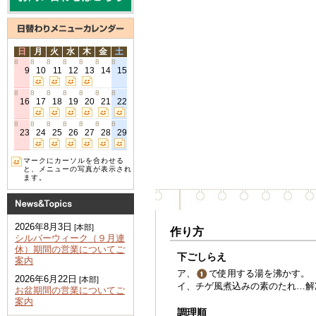
日
月
火
水
木
金
土
8
8
8
8
8
8
8
9
10
11
12
13
14
15
8
8
8
8
8
8
8
16
17
18
19
20
21
22
8
8
8
8
8
8
8
23
24
25
26
27
28
29
マークにカーソルを合わせる
と、メニューの写真が表示され
ます。
2026年8月3日
[本部]
作り方
シルバーウィーク（９月連
休）期間の営業についてご
下ごしらえ
案内
ア、
で使用する湯を沸かす。
2026年6月22日
[本部]
イ、チゲ風煮込みの素のたれ…解
お盆期間の営業についてご
案内
調理順