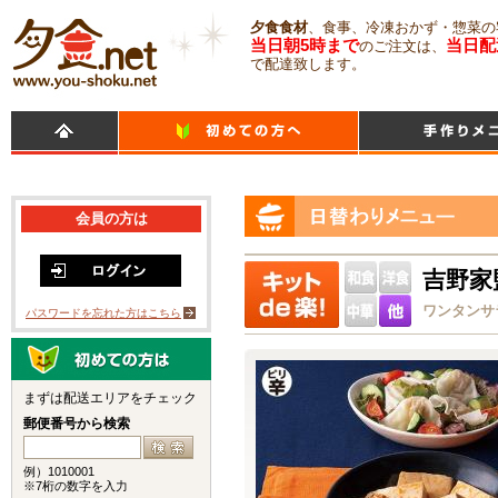
夕食食材
、食事、冷凍おかず・惣菜の
当日朝5時まで
当日配
のご注文は、
で配達致します。
会員の方は
吉野家
ワンタンサ
パスワードを忘れた方はこちら
まずは配送エリアをチェック
郵便番号から検索
例）1010001
※7桁の数字を入力