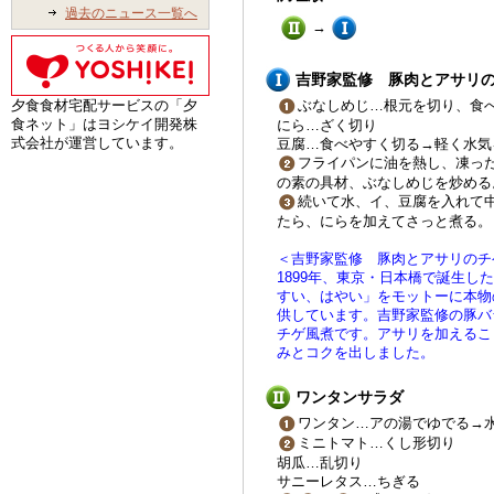
過去のニュース一覧へ
→
吉野家監修 豚肉とアサリ
ぶなしめじ…根元を切り、食
夕食食材宅配サービスの「夕
食ネット」はヨシケイ開発株
にら…ざく切り
式会社が運営しています。
豆腐…食べやすく切る→軽く水気
フライパンに油を熱し、凍っ
の素の具材、ぶなしめじを炒める
続いて水、イ、豆腐を入れて
たら、にらを加えてさっと煮る。
＜吉野家監修 豚肉とアサリのチ
1899年、東京・日本橋で誕生し
すい、はやい」をモットーに本物
供しています。吉野家監修の豚バ
チゲ風煮です。アサリを加えるこ
みとコクを出しました。
ワンタンサラダ
ワンタン…アの湯でゆでる→
ミニトマト…くし形切り
胡瓜…乱切り
サニーレタス…ちぎる