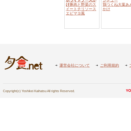
ホワイトソースか
シチュー
け
豚肉と野菜のス
鶏つくね大葉あ
イートチリソース
かけ
エビマヨ風
運営会社について
ご利用規約
Copyright(c) Yoshikei Kaihatsu All rights Reserved.