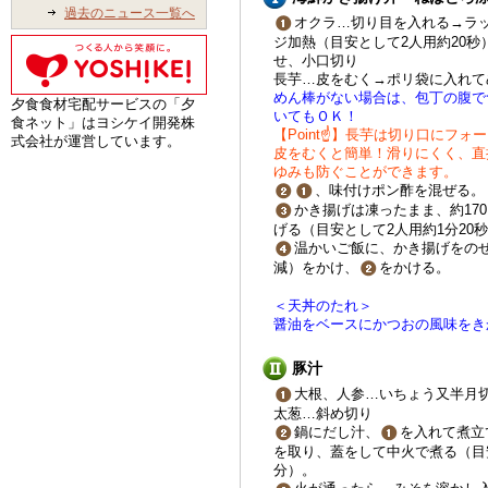
過去のニュース一覧へ
オクラ…切り目を入れる→ラ
ジ加熱（目安として2人用約20秒
せ、小口切り
長芋…皮をむく→ポリ袋に入れて
めん棒がない場合は、包丁の腹で
夕食食材宅配サービスの「夕
いてもＯＫ！
食ネット」はヨシケイ開発株
【Point☝】長芋は切り口にフ
式会社が運営しています。
皮をむくと簡単！滑りにくく、直
ゆみも防ぐことができます。
、味付けポン酢を混ぜる。
かき揚げは凍ったまま、約170
げる（目安として2人用約1分20
温かいご飯に、かき揚げをの
減）をかけ、
をかける。
＜天丼のたれ＞
醤油をベースにかつおの風味をき
豚汁
大根、人参…いちょう又半月
太葱…斜め切り
鍋にだし汁、
を入れて煮立
を取り、蓋をして中火で煮る（目
分）。