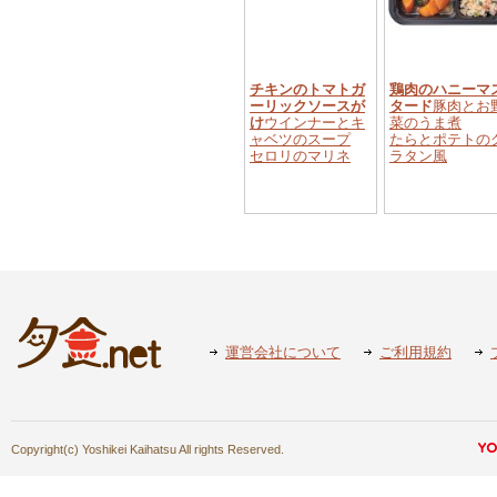
チキンのトマトガ
鶏肉のハニーマ
ーリックソースが
タード
豚肉とお
け
ウインナーとキ
菜のうま煮
ャベツのスープ
たらとポテトの
セロリのマリネ
ラタン風
運営会社について
ご利用規約
Copyright(c) Yoshikei Kaihatsu All rights Reserved.