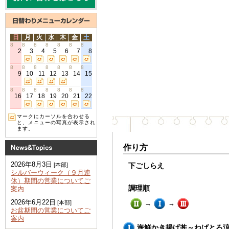
日
月
火
水
木
金
土
8
8
8
8
8
8
8
2
3
4
5
6
7
8
8
8
8
8
8
8
8
9
10
11
12
13
14
15
8
8
8
8
8
8
8
16
17
18
19
20
21
22
マークにカーソルを合わせる
と、メニューの写真が表示され
ます。
作り方
2026年8月3日
下ごしらえ
[本部]
シルバーウィーク（９月連
休）期間の営業についてご
調理順
案内
2026年6月22日
→
→
[本部]
お盆期間の営業についてご
案内
海鮮かき揚げ丼～ねばとろ