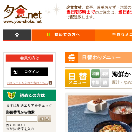
夕食食材
、食事、冷凍おかず・惣菜の
当日朝5時まで
当日配
のご注文は、
で配達致します。
会員の方は
海鮮か
豚汁・なめ
パスワードを忘れた方はこちら
まずは配送エリアをチェック
郵便番号から検索
例）1010001
※7桁の数字を入力