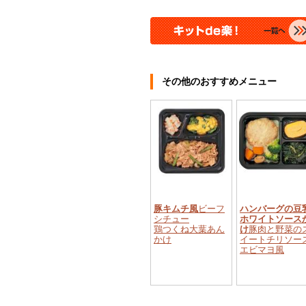
その他のおすすめメニュー
豚キムチ風
ビーフ
ハンバーグの豆
シチュー
ホワイトソース
鶏つくね大葉あん
け
豚肉と野菜の
かけ
イートチリソー
エビマヨ風