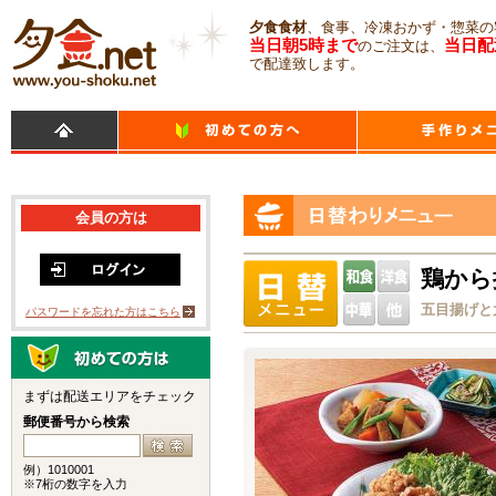
夕食食材
、食事、冷凍おかず・惣菜の
当日朝5時まで
当日配
のご注文は、
で配達致します。
会員の方は
鶏から
五目揚げと
パスワードを忘れた方はこちら
まずは配送エリアをチェック
郵便番号から検索
例）1010001
※7桁の数字を入力