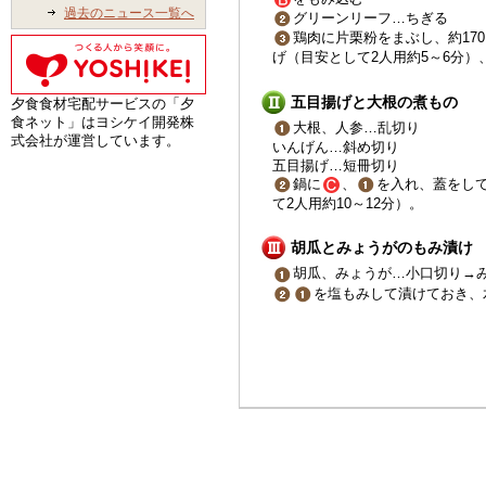
過去のニュース一覧へ
グリーンリーフ…ちぎる
鶏肉に片栗粉をまぶし、約170
げ（目安として2人用約5～6分）
五目揚げと大根の煮もの
夕食食材宅配サービスの「夕
食ネット」はヨシケイ開発株
大根、人参…乱切り
式会社が運営しています。
いんげん…斜め切り
五目揚げ…短冊切り
鍋に
、
を入れ、蓋をし
て2人用約10～12分）。
胡瓜とみょうがのもみ漬け
胡瓜、みょうが…小口切り→
を塩もみして漬けておき、