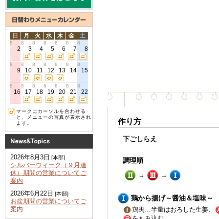
日
月
火
水
木
金
土
8
8
8
8
8
8
8
2
3
4
5
6
7
8
8
8
8
8
8
8
8
9
10
11
12
13
14
15
8
8
8
8
8
8
8
16
17
18
19
20
21
22
マークにカーソルを合わせる
と、メニューの写真が表示され
作り方
ます。
下ごしらえ
2026年8月3日
[本部]
調理順
シルバーウィーク（９月連
休）期間の営業についてご
→
→
案内
2026年6月22日
[本部]
鶏から揚げ～醤油＆塩味～
お盆期間の営業についてご
案内
鶏肉…半量はおろした生姜、
をもみ込む