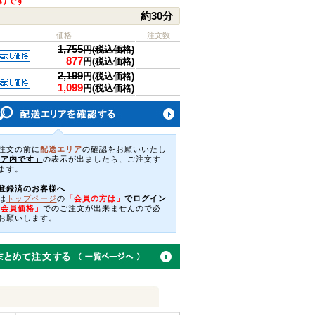
届けです
約30分
価格
注文数
1,755
円(税込価格)
877
円(税込価格)
2,199
円(税込価格)
1,099
円(税込価格)
注文の前に
配送エリア
の確認をお願いいたし
リア内です」
の表示が出ましたら、ご注文す
ます。
登録済のお客様へ
は
トップページ
の
「会員の方は」
でログイン
「会員価格」
でのご注文が出来ませんので必
お願いします。