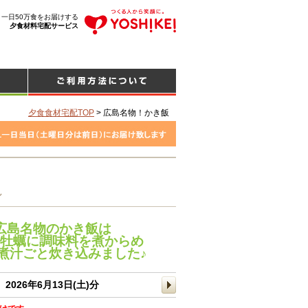
、一日50万食をお届けする
夕食材料宅配サービス
夕食食材宅配TOP
>
広島名物！かき飯
し
広島名物のかき飯は
牡蠣に調味料を煮からめ
煮汁ごと炊き込みました♪
2026年6月13日(土)分