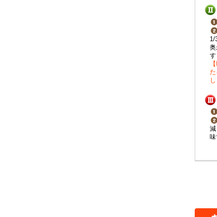
1
奥
す
【
た
し
減
味