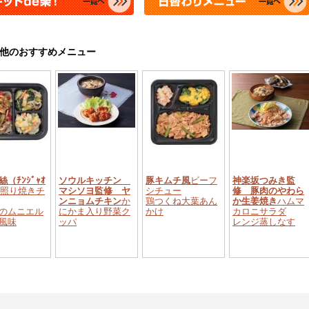
他のおすすめメニュー
（ﾁﾝｼﾞｬｵ
ソウルキッチン
豚キムチ風
ビーフ
神楽坂つみき監
照り焼きチ
マシソヨ監修 ヤ
シチュー
修 豚肉のやわら
ンニョムチキン
か
鶏つくね大葉あん
か生姜焼き
ハムマ
のムニエル
にかま入り野菜ク
かけ
カロニサラダ
風味
ッパ
レンジ蒸しなす