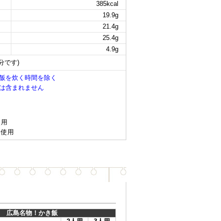
385kcal
19.9g
21.4g
25.4g
4.9g
分です)
飯を炊く時間を除く
は含まれません
使用
 使用
広島名物！かき飯