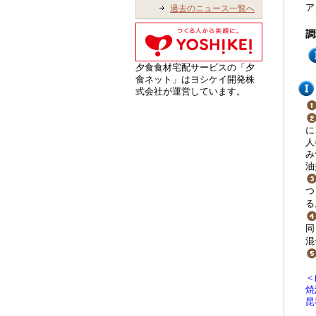
ア
過去のニュース一覧へ
調
夕食食材宅配サービスの「夕
食ネット」はヨシケイ開発株
式会社が運営しています。
に
人
み
油
つ
る
同
混
＜
焼
昆