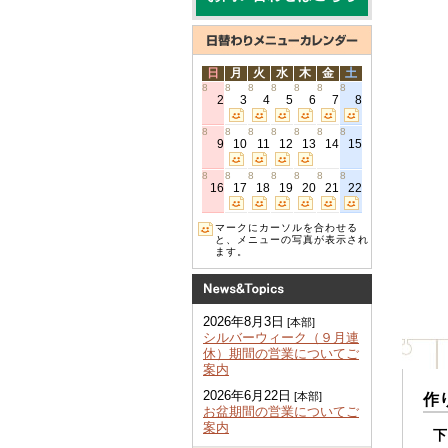
日
月
火
水
木
金
土
8
8
8
8
8
8
8
2
3
4
5
6
7
8
8
8
8
8
8
8
8
9
10
11
12
13
14
15
8
8
8
8
8
8
8
16
17
18
19
20
21
22
マークにカーソルを合わせる
と、メニューの写真が表示され
ます。
2026年8月3日
[本部]
シルバーウィーク（９月連
休）期間の営業についてご
案内
2026年6月22日
[本部]
作
お盆期間の営業についてご
案内
下