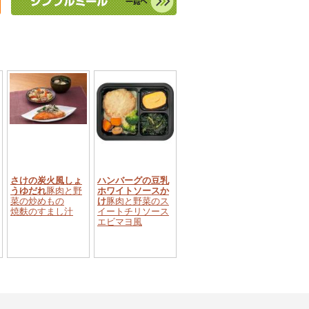
さけの炭火風しょ
ハンバーグの豆乳
うゆだれ
豚肉と野
ホワイトソースか
菜の炒めもの
け
豚肉と野菜のス
焼麩のすまし汁
イートチリソース
エビマヨ風