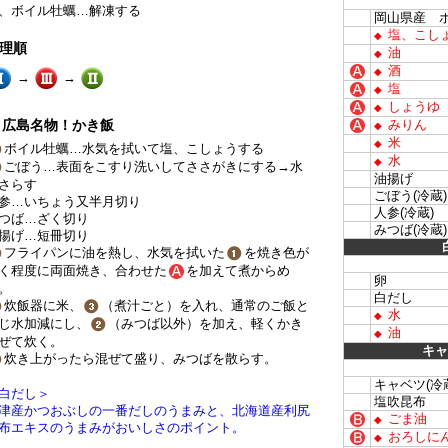
、ボイル牡蠣…解凍する
岡山県産 
塩、こし
◆
理順
油
◆
酒
◆
→
→
塩
◆
しょうゆ
◆
広島名物！かき飯
みりん
◆
米
◆
ボイル牡蠣…水気を拭いて塩、こしょうする
水
◆
ごぼう…表面をこすり洗いしてささがきにする→水
油揚げ
さらす
ごぼう(冷蔵)
参…いちょう又半月切り
人参(冷蔵)
つば…ざく切り
みつば(冷蔵)
揚げ…短冊切り
フライパンに油を熱し、水気を拭いた
を焼き色が
く程度に両面焼き、合わせた
を加えて煮からめ
卵
。
白だし
炊飯器に米、
（煮汁ごと）を入れ、通常のご飯と
水
◆
じ水加減にし、
（みつば以外）を加え、軽くかき
油
◆
ぜて炊く。
キャ
炊き上がったら混ぜて盛り、みつばを散らす。
キャベツ(冷
白だし＞
塩吹昆布
津産かつおぶしの一番だしのうまみと、北海道産利尻
ごま油
◆
布エキスのうまみがおいしさのポイント。
おろしに
◆