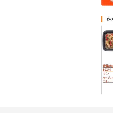
その
青椒肉絲
ﾙｳｽｳ）
キン
かれい
カレー