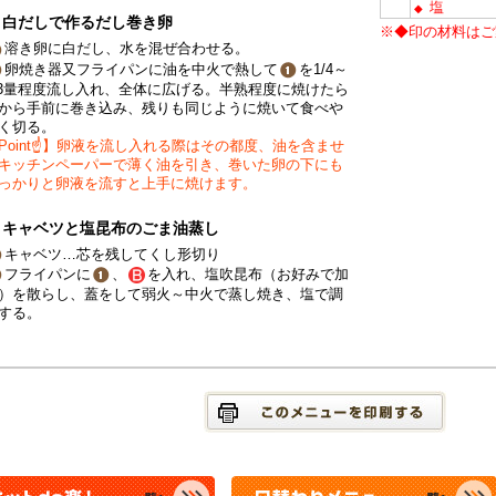
塩
◆
白だしで作るだし巻き卵
※◆印の材料はご
溶き卵に白だし、水を混ぜ合わせる。
卵焼き器又フライパンに油を中火で熱して
を1/4～
/3量程度流し入れ、全体に広げる。半熟程度に焼けたら
から手前に巻き込み、残りも同じように焼いて食べや
く切る。
Point☝】卵液を流し入れる際はその都度、油を含ませ
キッチンペーパーで薄く油を引き、巻いた卵の下にも
っかりと卵液を流すと上手に焼けます。
キャベツと塩昆布のごま油蒸し
キャベツ…芯を残してくし形切り
フライパンに
、
を入れ、塩吹昆布（お好みで加
）を散らし、蓋をして弱火～中火で蒸し焼き、塩で調
する。