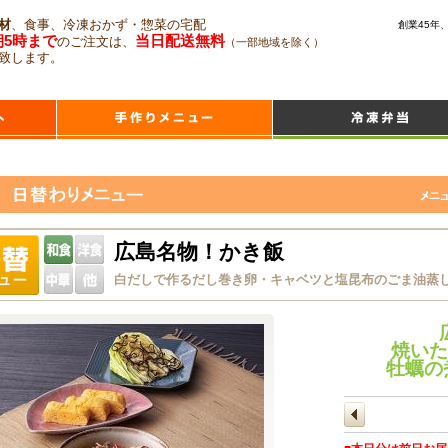
材
、食事、冷凍おかず・惣菜の宅配
創業45年
朝5時まで
当日配送無料
のご注文は、
（一部地域を除く）
致します。
広島名物！かき飯
白だしで作るだし巻き卵・キャベツと塩昆布のごま油蒸
焼いた
牡蠣の