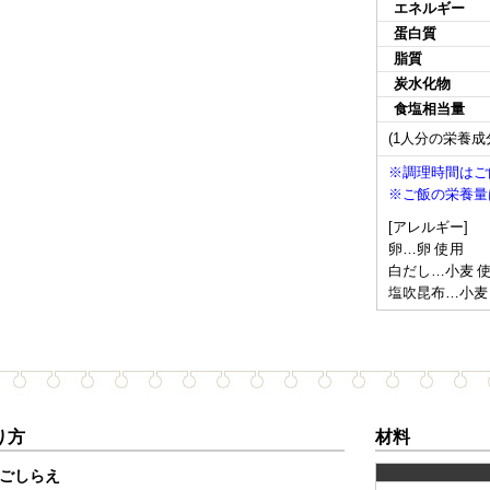
エネルギー
蛋白質
脂質
炭水化物
食塩相当量
(1人分の栄養成
※調理時間はご
※ご飯の栄養量
[アレルギー]
卵…卵 使用
白だし…小麦 
塩吹昆布…小麦
り方
材料
ごしらえ