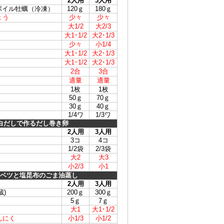
2人用
3人用
ボイル牡蠣（冷凍）
120ｇ
180ｇ
ょう
少々
少々
大1/2
大2/3
大1･1/2
大2･1/3
少々
小1/4
大1･1/2
大2･1/3
大1･1/2
大2･1/3
2合
3合
適量
適量
1枚
1枚
50ｇ
70ｇ
30ｇ
40ｇ
1/4ワ
1/3ワ
白だしで作るだし巻き卵
2人用
3人用
3コ
4コ
1/2袋
2/3袋
大2
大3
小2/3
小1
ベツと塩昆布のごま油蒸し
2人用
3人用
蔵)
200ｇ
300ｇ
5ｇ
7ｇ
大1
大1･1/2
んにく
小1/3
小1/2