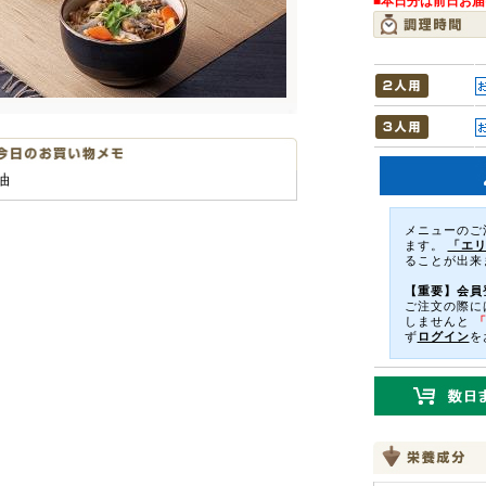
■本日分は前日お
油
メニューのご
ます。
「エ
ることが出来
【重要】会員
ご注文の際に
しませんと
ず
ログイン
を