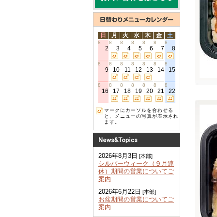
日
月
火
水
木
金
土
8
8
8
8
8
8
8
2
3
4
5
6
7
8
8
8
8
8
8
8
8
9
10
11
12
13
14
15
8
8
8
8
8
8
8
16
17
18
19
20
21
22
マークにカーソルを合わせる
と、メニューの写真が表示され
ます。
2026年8月3日
[本部]
シルバーウィーク（９月連
休）期間の営業についてご
案内
2026年6月22日
[本部]
お盆期間の営業についてご
案内