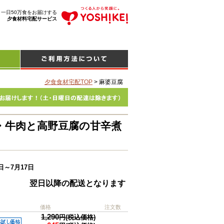
、一日50万食をお届けする
夕食材料宅配サービス
夕食食材宅配TOP
>
麻婆豆腐
・牛肉と高野豆腐の甘辛煮
日～7月17日
翌日以降の配送となります
価格
注文数
1,290
円(税込価格)