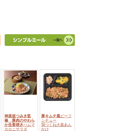
神楽坂つみき監
豚キムチ風
ビーフ
修 豚肉のやわら
シチュー
か生姜焼き
ハムマ
鶏つくね大葉あん
カロニサラダ
かけ