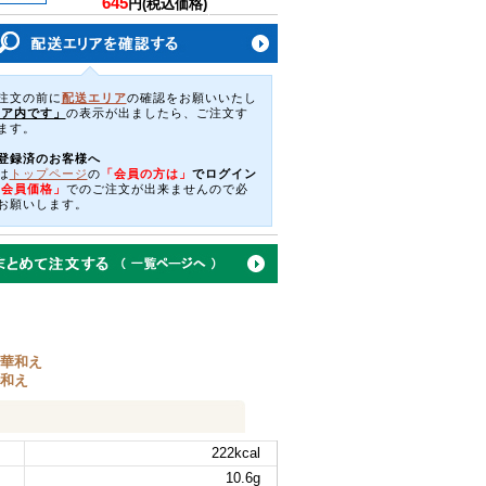
645
円(税込価格)
注文の前に
配送エリア
の確認をお願いいたし
リア内です」
の表示が出ましたら、ご注文す
ます。
登録済のお客様へ
は
トップページ
の
「会員の方は」
でログイン
「会員価格」
でのご注文が出来ませんので必
お願いします。
華和え
和え
222kcal
10.6g