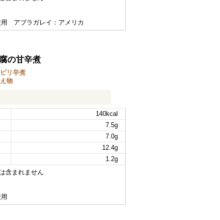
使用 アブラガレイ：アメリカ
腐の甘辛煮
ピリ辛煮
え物
140kcal
7.5g
7.0g
12.4g
1.2g
は含まれません
使用