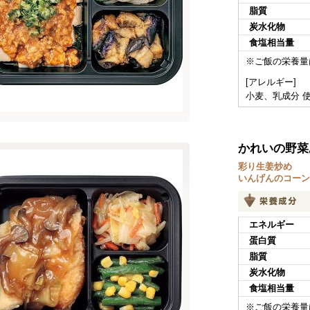
脂質
炭水化物
食塩相当量
※ご飯の栄養量
[アレルギー]
小麦、乳成分 
かれいの野菜
彩り生姜炒め
いんげんのコーン
エネルギー
蛋白質
脂質
炭水化物
食塩相当量
※ご飯の栄養量