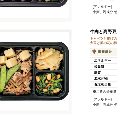
[アレルギー]
小麦、乳成分 
牛肉と高野豆
キャベツと揚げの
大豆と菜の花の和
エネルギー
蛋白質
脂質
炭水化物
食塩相当量
※ご飯の栄養量
[アレルギー]
小麦、乳成分 