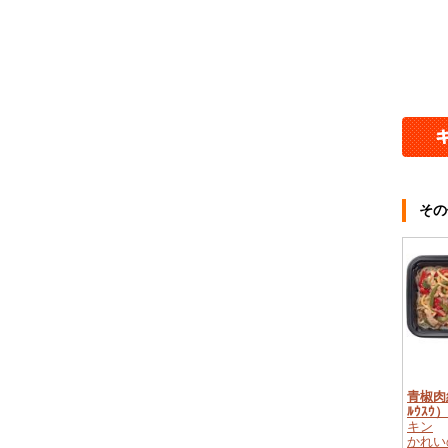
その
青椒肉絲
ﾙｳｽｳ）
キン
かれい