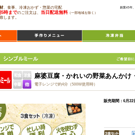
材
、食事、冷凍おかず・惣菜の宅配
創業45年
朝5時まで
当日配送無料
のご注文は、
（一部地域を除く）
致します。
麻婆豆腐・かれいの野菜あんかけ
電子レンジで約4分（500W使用時）
販売期間：6月22