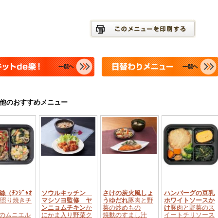
他のおすすめメニュー
（ﾁﾝｼﾞｬｵ
ソウルキッチン
さけの炭火風しょ
ハンバーグの豆乳
照り焼きチ
マシソヨ監修 ヤ
うゆだれ
豚肉と野
ホワイトソースか
ンニョムチキン
か
菜の炒めもの
け
豚肉と野菜のス
のムニエル
にかま入り野菜ク
焼麩のすまし汁
イートチリソース