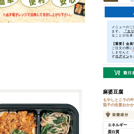
メニューのご
ます。
「エ
ることが出来
【重要】会員
ご注文の際に
しませんと
ず
ログイン
を
麻婆豆腐
もやしとニラの中
茄子の生姜おかか
エネルギー
蛋白質