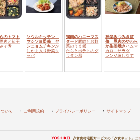
らのトマト
ソウルキッチン
鶏肉のハニーマス
神楽坂つみき監
豚肉と茄子
マシソヨ監修 ヤ
タード
豚肉とお野
修 豚肉のやわら
みそ煮
ンニョムチキン
か
菜のうま煮
か生姜焼き
ハムマ
にかま入り野菜ク
たらとポテトのグ
カロニサラダ
ッパ
ラタン風
レンジ蒸しなす
について
ご利用規約
プライバシーポリシー
サイトマップ
夕食食材宅配サービス
の「
夕食ネット
」は