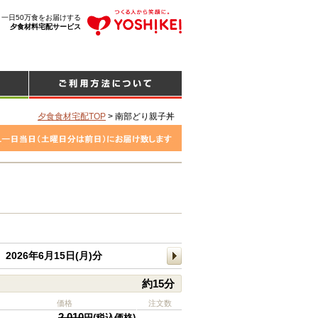
、一日50万食をお届けする
夕食材料宅配サービス
夕食食材宅配TOP
>
南部どり親子丼
2026年6月15日(月)分
約15分
価格
注文数
2,010
円(税込価格)