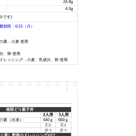
24.8g
4.0g
分です)
期限：6/15（月）
の素…小麦 使用
分、卵 使用
ドレッシング…小麦、乳成分、卵 使用
南部どり親子丼
2人用
3人用
の素（冷凍）
440ｇ
660ｇ
2コ
3コ
少々
少々
と蒸し野菜のドレッシングがけ