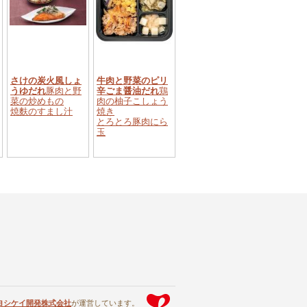
さけの炭火風しょ
牛肉と野菜のピリ
うゆだれ
豚肉と野
辛ごま醤油だれ
鶏
菜の炒めもの
肉の柚子こしょう
焼麩のすまし汁
焼き
とろとろ豚肉にら
玉
ヨシケイ開発株式会社
が運営しています。