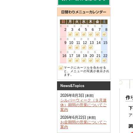
日
月
火
水
木
金
土
8
8
8
8
8
8
8
2
3
4
5
6
7
8
8
8
8
8
8
8
8
9
10
11
12
13
14
15
8
8
8
8
8
8
8
16
17
18
19
20
21
22
マークにカーソルを合わせる
と、メニューの写真が表示され
ます。
2026年8月3日
[本部]
作
シルバーウィーク（９月連
休）期間の営業についてご
下
案内
ア
2026年6月22日
[本部]
お盆期間の営業についてご
調
案内