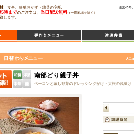
材
、食事、冷凍おかず・惣菜の宅配
創業45年
朝5時まで
当日配送無料
のご注文は、
（一部地域を除く）
致します。
南部どり親子丼
ベーコンと蒸し野菜のドレッシングがけ・大根の浅漬け