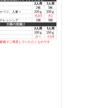
2人用
3人用
2枚
3枚
ャベツ、人参＞
220ｇ
330ｇ
大2/3
大1
ドレッシング
2袋
3袋
大根の浅漬け
2人用
3人用
100ｇ
150ｇ
少々
小1/4
家庭でご用意していただくものです