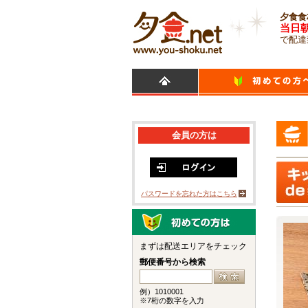
夕食食
当日
で配達
会員の方は
パスワードを忘れた方はこちら
まずは配送エリアをチェック
郵便番号から検索
例）1010001
※7桁の数字を入力