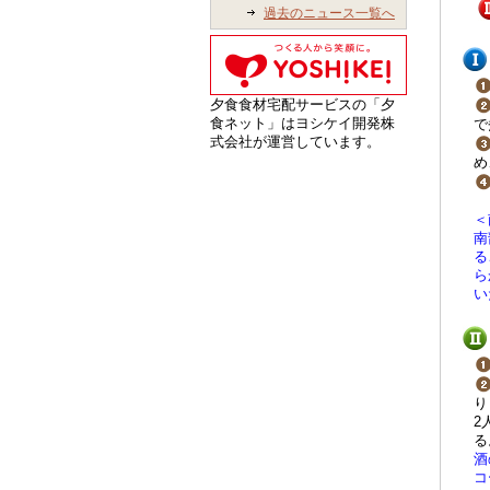
過去のニュース一覧へ
夕食食材宅配サービスの「夕
食ネット」はヨシケイ開発株
で
式会社が運営しています。
め
＜
南
る
ら
い
り
2
る
酒
コ