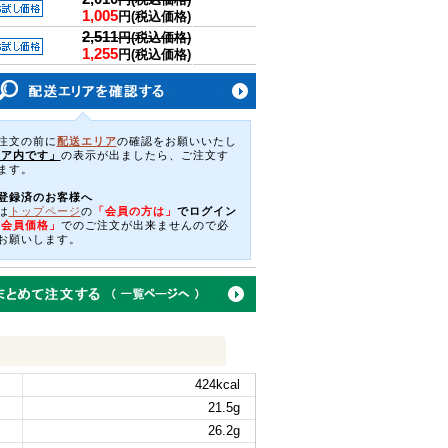
1,005
円(税込価格)
2,511
円(税込価格)
1,255
円(税込価格)
注文の前に
配送エリア
の確認をお願いいたし
リア内です」
の表示が出ましたら、ご注文す
ます。
登録済のお客様へ
は
トップページ
の
「会員の方は」
でログイン
「会員価格」
でのご注文が出来ませんので必
お願いします。
424kcal
21.5g
26.2g