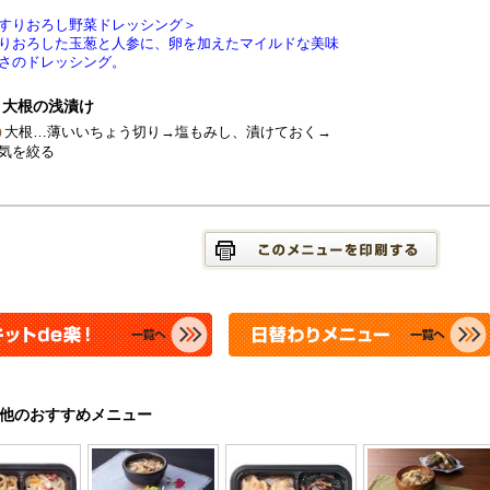
すりおろし野菜ドレッシング＞
りおろした玉葱と人参に、卵を加えたマイルドな美味
さのドレッシング。
大根の浅漬け
大根…薄いいちょう切り→塩もみし、漬けておく→
気を絞る
他のおすすめメニュー