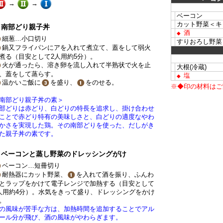
→
→
ベーコン
カット野菜＜キ
南部どり親子丼
酒
◆
細葱…小口切り
すりおろし野菜
鍋又フライパンにアを入れて煮立て、蓋をして弱火
煮る（目安として2人用約5分）。
火が通ったら、溶き卵を流し入れて半熟状で火を止
大根(冷蔵)
、蓋をして蒸らす。
塩
◆
温かいご飯に
を盛り、
をのせる。
※◆印の材料はご
南部どり親子丼の素＞
部どりは赤どり、白どりの特長を追求し、掛け合わせ
ことで赤どり特有の美味しさと、白どりの適度なやわ
かさを実現した鶏。その南部どりを使った、だしがき
た親子丼の素です。
ベーコンと蒸し野菜のドレッシングがけ
ベーコン…短冊切り
耐熱器にカット野菜、
を入れて酒を振り、ふんわ
とラップをかけて電子レンジで加熱する（目安として
人用約4分）。水気をきって盛り、ドレッシングをかけ
。
の風味が苦手な方は、加熱時間を追加することでアル
ール分が飛び、酒の風味がやわらぎます。