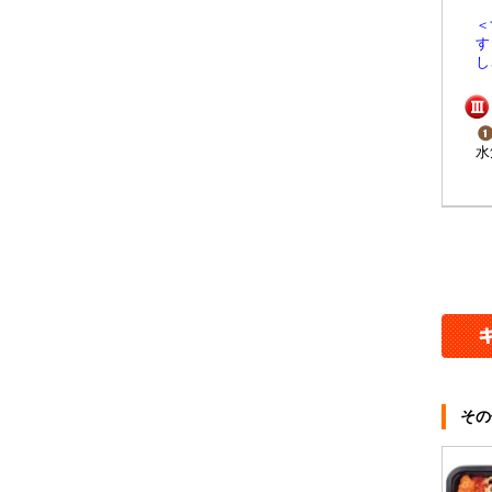
＜
す
し
水
その