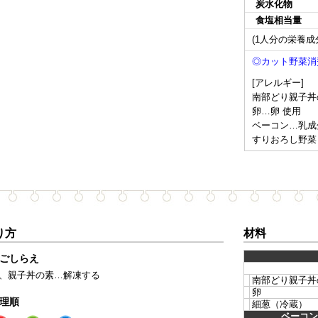
炭水化物
食塩相当量
(1人分の栄養成
◎カット野菜消費
[アレルギー]
南部どり親子丼
卵…卵 使用
ベーコン…乳成
すりおろし野菜
り方
材料
ごしらえ
、親子丼の素…解凍する
南部どり親子丼
卵
理順
細葱（冷蔵）
ベーコン