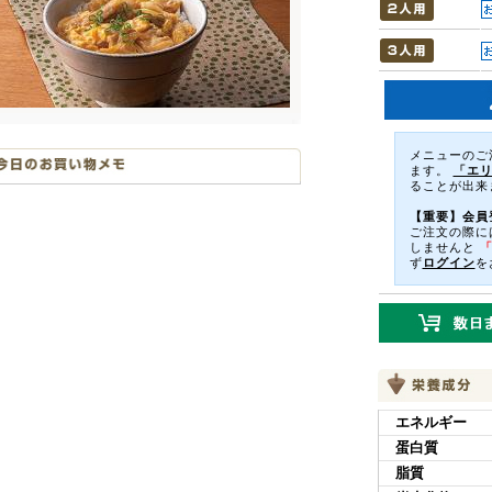
メニューのご
ます。
「エ
ることが出来
【重要】会員
ご注文の際に
しませんと
ず
ログイン
を
エネルギー
蛋白質
脂質