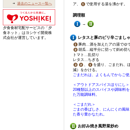
過去のニュース一覧へ
ア、
で使用する湯を沸かす。
調理順
→
夕食食材宅配サービスの「夕
食ネット」はヨシケイ開発株
レタスと豚のピリ辛ごまし
式会社が運営しています。
豚肉…酒を加えたアの湯でゆ
胡瓜…縦半分に切って斜め切
トマト…乱切り
レタス…ちぎる
、
を盛り、ごまだれ、
減）をかける。
ごまだれは、よくもんでからご使
＜アウトドアスパイスほりにし＞
20種類以上のスパイスや調味料
た万能調味料。
＜ごまだれ＞
ごまの香ばしさ、にんにくの風味
た香り豊かなたれ。
お好み焼き風野菜炒め