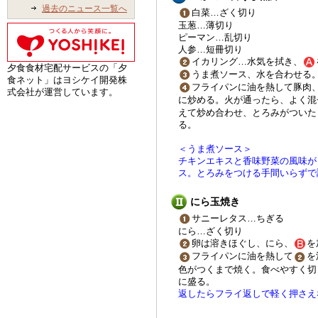
過去のニュース一覧へ
白菜…ざく切り
玉葱…薄切り
ピーマン…乱切り
人参…短冊切り
イカリング…水気を拭き、
夕食食材宅配サービスの「夕
うま煮ソース、水を合わせる
食ネット」はヨシケイ開発株
フライパンに油を熱して豚肉
式会社が運営しています。
に炒める。火が通ったら、よく混
えて炒め合わせ、とろみがついた
る。
＜うま煮ソース＞
チキンエキスと香味野菜の風味が
ス。とろみをつける手間いらずで
にら玉焼き
サニーレタス…ちぎる
にら…ざく切り
卵は溶きほぐし、にら、
を
フライパンに油を熱して
を
色がつくまで焼く。食べやすく切
に盛る。
返したらフライ返しで軽く押さえ