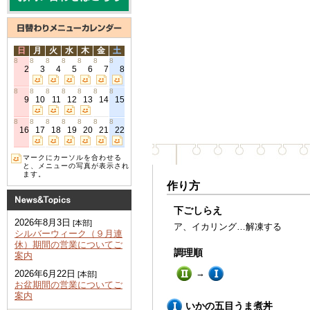
日
月
火
水
木
金
土
8
8
8
8
8
8
8
2
3
4
5
6
7
8
8
8
8
8
8
8
8
9
10
11
12
13
14
15
8
8
8
8
8
8
8
16
17
18
19
20
21
22
マークにカーソルを合わせる
と、メニューの写真が表示され
ます。
作り方
下ごしらえ
2026年8月3日
[本部]
ア、イカリング…解凍する
シルバーウィーク（９月連
休）期間の営業についてご
調理順
案内
→
2026年6月22日
[本部]
お盆期間の営業についてご
案内
いかの五目うま煮丼