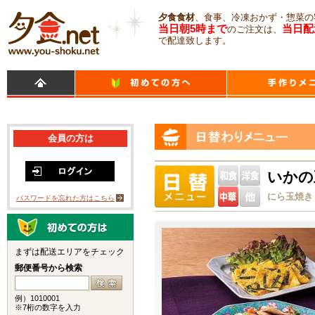
夕食食材
、食事、冷凍おかず・惣菜の
当日朝5時まで
当日配
のご注文は、
で配達致します。
会員の方は
いかの
にら玉焼き
パスワードを忘れた方はこちら
まずは配送エリアをチェック
郵便番号から検索
例）1010001
※7桁の数字を入力