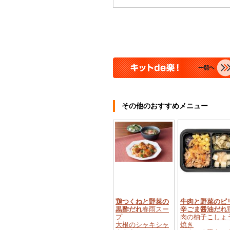
その他のおすすめメニュー
鶏つくねと野菜の
牛肉と野菜のピ
黒酢だれ
春雨スー
辛ごま醤油だれ
プ
肉の柚子こしょ
大根のシャキシャ
焼き