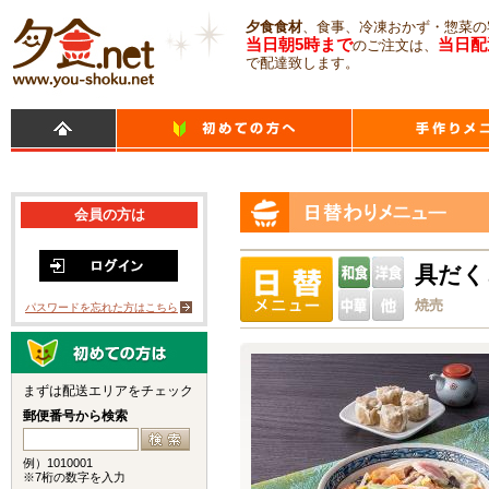
夕食食材
、食事、冷凍おかず・惣菜の
当日朝5時まで
当日配
のご注文は、
で配達致します。
会員の方は
具だく
焼売
パスワードを忘れた方はこちら
まずは配送エリアをチェック
郵便番号から検索
例）1010001
※7桁の数字を入力