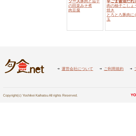
ソース
豚肉と茄子
辛ごま醤油だれ
の田楽みそ煮
肉の柚子こしょ
肉豆腐
焼き
とろとろ豚肉に
玉
運営会社について
ご利用規約
Copyright(c) Yoshikei Kaihatsu All rights Reserved.