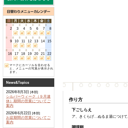
日
月
火
水
木
金
土
8
8
8
8
8
8
8
2
3
4
5
6
7
8
8
8
8
8
8
8
8
9
10
11
12
13
14
15
8
8
8
8
8
8
8
16
17
18
19
20
21
22
マークにカーソルを合わせる
と、メニューの写真が表示され
ます。
2026年8月3日
[本部]
シルバーウィーク（９月連
作り方
休）期間の営業についてご
案内
下ごしらえ
2026年6月22日
[本部]
ア、きくらげ…ぬるま湯につけて
お盆期間の営業についてご
案内
調理順