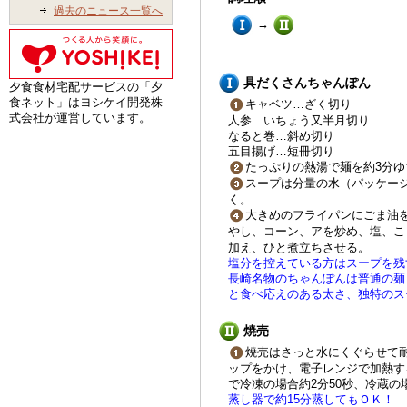
過去のニュース一覧へ
→
具だくさんちゃんぽん
夕食食材宅配サービスの「夕
食ネット」はヨシケイ開発株
キャベツ…ざく切り
式会社が運営しています。
人参…いちょう又半月切り
なると巻…斜め切り
五目揚げ…短冊切り
たっぷりの熱湯で麺を約3分
スープは分量の水（パッケー
く。
大きめのフライパンにごま油
やし、コーン、アを炒め、塩、こ
加え、ひと煮立ちさせる。
塩分を控えている方はスープを残
長崎名物のちゃんぽんは普通の麺
と食べ応えのある太さ、独特のス
焼売
焼売はさっと水にくぐらせて
ップをかけ、電子レンジで加熱す
で冷凍の場合約2分50秒、冷蔵の
蒸し器で約15分蒸してもＯＫ！