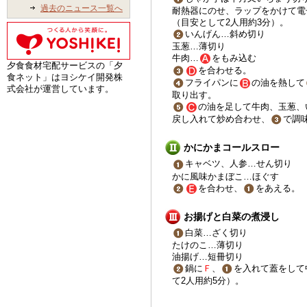
過去のニュース一覧へ
耐熱器にのせ、ラップをかけて電
（目安として2人用約3分）。
いんげん…斜め切り
玉葱…薄切り
牛肉…
をもみ込む
夕食食材宅配サービスの「夕
を合わせる。
食ネット」はヨシケイ開発株
フライパンに
の油を熱して
式会社が運営しています。
取り出す。
の油を足して牛肉、玉葱、
戻し入れて炒め合わせ、
で調
かにかまコールスロー
キャベツ、人参…せん切り
かに風味かまぼこ…ほぐす
を合わせ、
をあえる。
お揚げと白菜の煮浸し
白菜…ざく切り
たけのこ…薄切り
油揚げ…短冊切り
鍋に
Ｆ
、
を入れて蓋をして
て2人用約5分）。