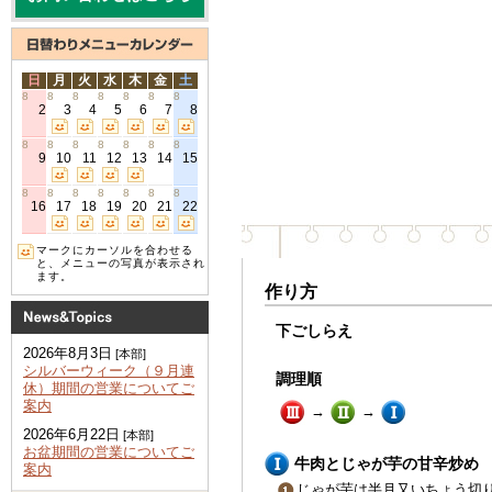
日
月
火
水
木
金
土
8
8
8
8
8
8
8
2
3
4
5
6
7
8
8
8
8
8
8
8
8
9
10
11
12
13
14
15
8
8
8
8
8
8
8
16
17
18
19
20
21
22
マークにカーソルを合わせる
と、メニューの写真が表示され
ます。
作り方
下ごしらえ
2026年8月3日
[本部]
シルバーウィーク（９月連
調理順
休）期間の営業についてご
案内
→
→
2026年6月22日
[本部]
お盆期間の営業についてご
牛肉とじゃが芋の甘辛炒め
案内
じゃが芋は半月又いちょう切