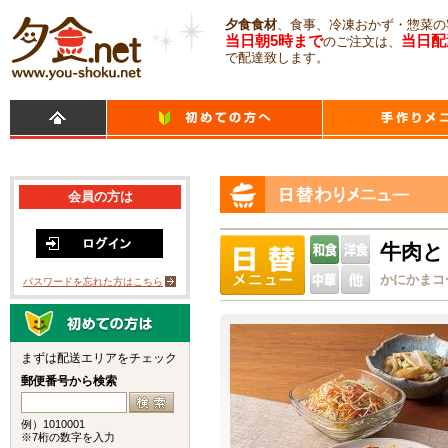
夕食食材
、食事、冷凍おかず・惣菜の
当日朝5時まで
当日配
のご注文は、
で配達致します。
会員の方は
牛肉と
かにかまコ
パスワードを忘れた方はこちら
まずは配送エリアをチェック
郵便番号から検索
例）1010001
※7桁の数字を入力