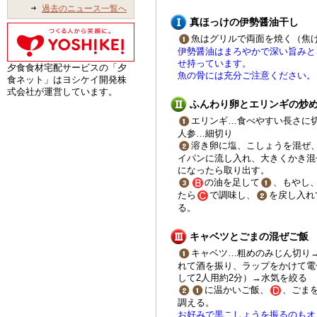
過去のニュース一覧へ
真ほっけの伊勢醤油干し
魚はグリルで両面を焼く（焦
伊勢醤油はまろやかで深い旨みと
せ持っています。
夕食食材宅配サービスの「夕
魚の骨には充分ご注意ください。
食ネット」はヨシケイ開発株
式会社が運営しています。
ふんわり卵とエリンギの炒
エリンギ…食べやすい長さに
人参…細切り
溶き卵に塩、こしょうを混ぜ
イパンに流し入れ、大きくかき混
になったら取り出す。
の油を足して
、もやし
たら
で調味し、
を戻し入れ
る。
キャベツとごまの混ぜご飯
キャベツ…粗めのみじん切り
れて酒を振り、ラップをかけて電
して2人用約2分）→水気を絞る
に温かいご飯、
、ごま
調える。
お好みで黒こしょうを振るのもオ