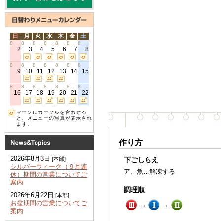
日
月
火
水
木
金
土
8
8
8
8
8
8
8
2
3
4
5
6
7
8
8
8
8
8
8
8
8
9
10
11
12
13
14
15
8
8
8
8
8
8
8
16
17
18
19
20
21
22
マークにカーソルを合わせる
と、メニューの写真が表示され
ます。
作り方
2026年8月3日
下ごしらえ
[本部]
シルバーウィーク（９月連
ア、魚…解凍する
休）期間の営業についてご
案内
調理順
2026年6月22日
[本部]
お盆期間の営業についてご
→
→
案内