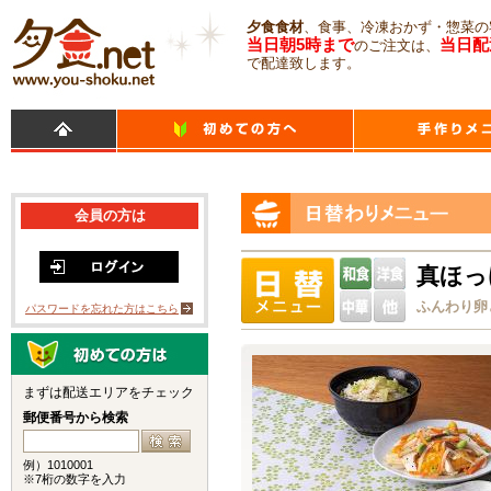
夕食食材
、食事、冷凍おかず・惣菜の
当日朝5時まで
当日配
のご注文は、
で配達致します。
会員の方は
真ほっ
ふんわり卵
パスワードを忘れた方はこちら
まずは配送エリアをチェック
郵便番号から検索
例）1010001
※7桁の数字を入力