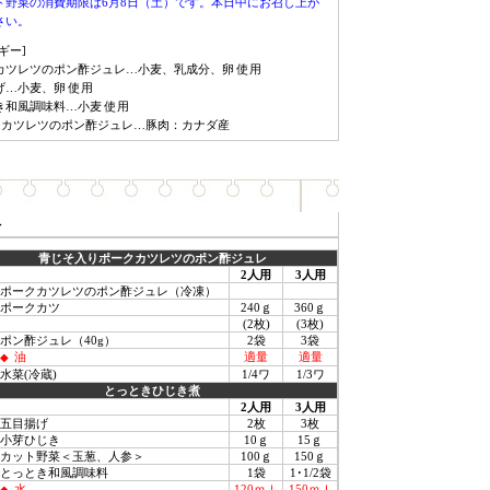
ト野菜の消費期限は6月8日（土）です。本日中にお召し上が
さい。
ギー]
カツレツのポン酢ジュレ…小麦、乳成分、卵 使用
げ…小麦、卵 使用
き和風調味料…小麦 使用
クカツレツのポン酢ジュレ…豚肉：カナダ産
料
青じそ入りポークカツレツのポン酢ジュレ
2人用
3人用
ポークカツレツのポン酢ジュレ（冷凍）
ポークカツ
240ｇ
360ｇ
(2枚)
(3枚)
ポン酢ジュレ（40g）
2袋
3袋
油
適量
適量
◆
水菜(冷蔵)
1/4ワ
1/3ワ
とっときひじき煮
2人用
3人用
五目揚げ
2枚
3枚
小芽ひじき
10ｇ
15ｇ
カット野菜＜玉葱、人参＞
100ｇ
150ｇ
とっとき和風調味料
1袋
1･1/2袋
水
120ｍｌ
150ｍｌ
◆