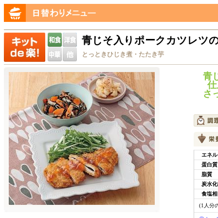
青じそ入りポークカツレツ
とっときひじき煮・たたき芋
青
仕
さ
エネル
蛋白質
脂質
炭水化
食塩相
(1人分