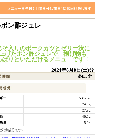
のポン酢ジュレ
じそ入りのポークカツとゼリー状に
上げたポン酢ジュレで、揚げ物も
っぱりといただけるメニューです！
2024年6月8日(土)分
約15分
ギー
533kcal
24.9g
27.9g
物
48.3g
当量
5.0g
の栄養成分です)