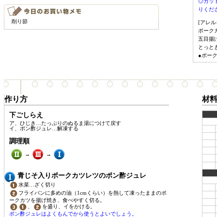
◎カッ
りくだ
削り節
[アレル
ポーク
五目揚
とっと
●ポー
作り方
材
下ごしらえ
ア、ひじき…たっぷりのぬるま湯につけて戻す
イ、ポン酢ジュレ…解凍する
調理順
→
→
青じそ入りポークカツレツのポン酢ジュレ
水菜…ざく切り
フライパンに多めの油（1cmくらい）を熱して凍ったままのポ
ークカツを揚げ焼き、食べやすく切る。
、
を盛り、イをかける。
ポン酢ジュレはよくもんでから使うとよいでしょう。