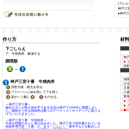
[アレル
神戸三
●神戸
作り方
材
下ごしらえ
ア、牛焼肉丼…解凍する
神
調理順
◆
貝割
→
油
神戸三宮十番 牛焼肉丼
かぼ
貝割大根…根元を切る
玉
人参
フライパンに油を熱してアを焼く。
青菜
温かいご飯に
、
をのせる。
◆
＜神戸三宮十番＞
◆
秘伝のタレが味の決め手である当店は神戸で1996年に開業しまし
※◆
た。網焼きで作る焼肉丼は数々のアーティストやメディアに取り上
げていただきました。
＜神戸三宮十番 牛焼肉丼＞
牛肉を特製のタレに漬け込みました。神戸三宮で長年愛されている
焼肉丼専門店「十番」の、みそ・にんにく・唐辛子などを配合した