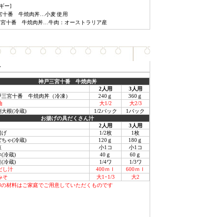
ギー]
宮十番 牛焼肉丼…小麦 使用
三宮十番 牛焼肉丼…牛肉：オーストラリア産
料
神戸三宮十番 牛焼肉丼
2人用
3人用
戸三宮十番 牛焼肉丼（冷凍）
240ｇ
360ｇ
油
大1/2
大2/3
大根(冷蔵)
1/2パック
1パック
お揚げの具だくさん汁
2人用
3人用
揚げ
1/2枚
1枚
ちゃ(冷蔵)
120ｇ
180ｇ
葱
小1コ
小1コ
(冷蔵)
40ｇ
60ｇ
(冷蔵)
1/4ワ
1/3ワ
だし汁
400ｍｌ
600ｍｌ
みそ
大1･1/3
大2
印の材料はご家庭でご用意していただくものです