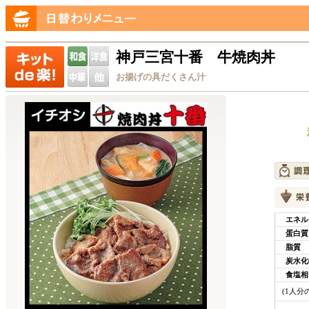
神戸三宮十番 牛焼肉丼
お揚げの具だくさん汁
エネル
蛋白質
脂質
炭水化
食塩相
(1人分