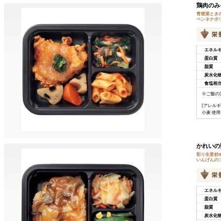
鶏肉のみ
青梗菜とき
ペンネナポ
エネル
蛋白質
脂質
炭水化
食塩相
※ご飯の
[アレルギ
小麦 使
かれいの
彩り生姜炒
いんげんの
エネル
蛋白質
脂質
炭水化