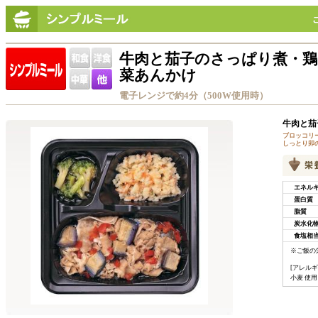
牛肉と茄子のさっぱり煮・
菜あんかけ
電子レンジで約4分（500W使用時）
牛肉と茄
ブロッコリ
しっとり卯
エネル
蛋白質
脂質
炭水化
食塩相
※ご飯の
[アレルギ
小麦 使