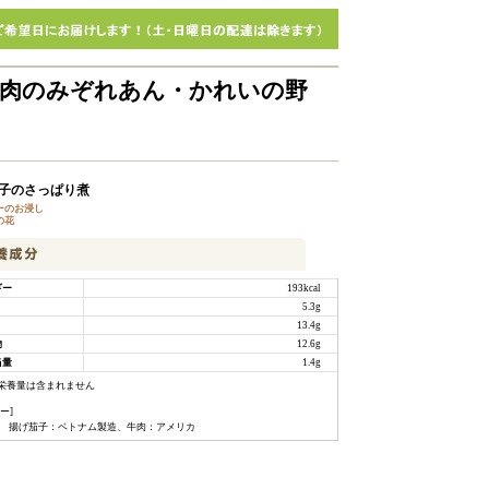
鶏肉のみぞれあん・かれいの野
子のさっぱり煮
ーのお浸し
の花
ギー
193kcal
5.3g
13.4g
物
12.6g
当量
1.4g
栄養量は含まれません
ー]
用 揚げ茄子：ベトナム製造、牛肉：アメリカ