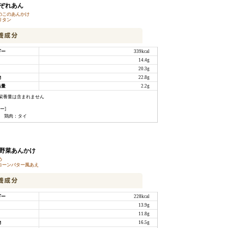
ぞれあん
のこのあんかけ
リタン
ギー
339kcal
14.4g
20.3g
物
22.8g
当量
2.2g
栄養量は含まれません
ー]
用 鶏肉：タイ
野菜あんかけ
め
コーンバター風あえ
ギー
228kcal
13.9g
11.8g
物
16.5g