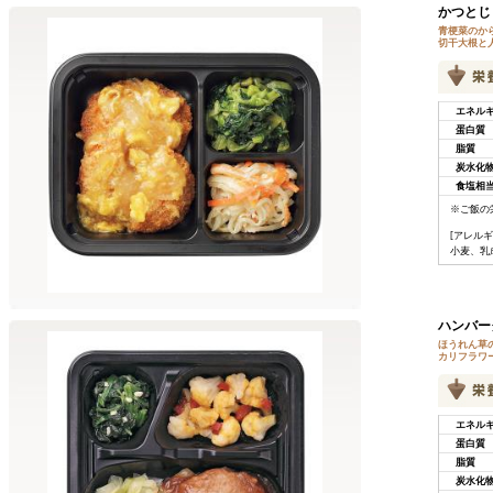
かつとじ
青梗菜のか
切干大根と
エネル
蛋白質
脂質
炭水化
食塩相
※ご飯の
[アレルギ
小麦、乳
ハンバー
ほうれん草
カリフラワ
エネル
蛋白質
脂質
炭水化