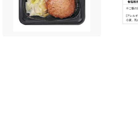
食塩相
※ご飯の
[アレルギ
小麦、乳