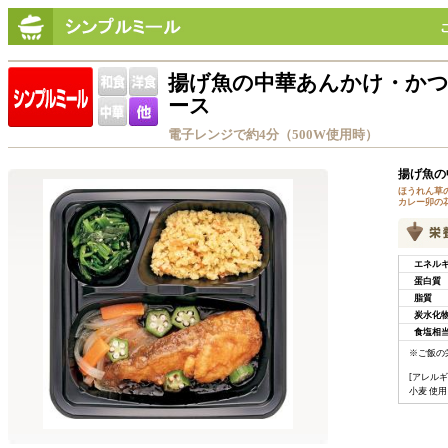
揚げ魚の中華あんかけ・か
ース
電子レンジで約4分（500W使用時）
揚げ魚の
ほうれん草
カレー卯の
エネル
蛋白質
脂質
炭水化
食塩相
※ご飯の
[アレルギ
小麦 使